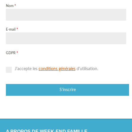
Nom
*
NATURE
NOËL
E-mail
*
RÉGIONS
BERNE
GDPR
*
FRIBOURG
J'accepte les
conditions générales
d'utilisation.
GENÈVE
LUCERNE
S'inscrire
NEUCHÅTEL
VAUD
VALAIS
A PROPOS DE WEEK-END FAMILLE