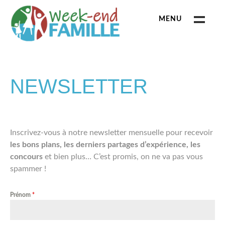
Skip
to
MENU
content
WEEK-END FAMILLE
CATÉGORIES
NEWSLETTER
ANIMAUX & ZOOS
BAINS THERMAUX
Inscrivez-vous à notre newsletter mensuelle pour recevoir
BALADE
les bons plans, les derniers partages d’expérience, les
concours
et bien plus… C’est promis, on ne va pas vous
CHÂTEAU
spammer !
DÉGUSTATION
Prénom
*
ESCAPE GAME
MUSÉE