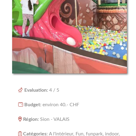
NATURE
NOËL
RÉGIONS
BERNE
FRIBOURG
GENÈVE
LUCERNE
Evaluation:
4 / 5
NEUCHÅTEL
Budget:
environ 40.- CHF
VAUD
Région:
Sion - VALAIS
VALAIS
Catégories:
A l'intérieur, Fun, funpark, indoor,