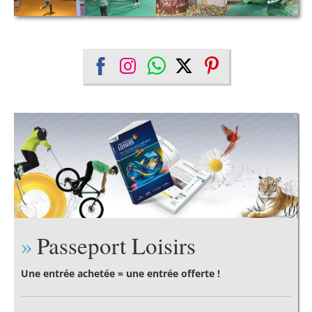
Share
Share
Share
Share
Share
on
on
on
on
on
Facebook
Instagram
WhatsApp
Twitter
Pinterest
Passeport Loisirs
Une entrée achetée = une entrée offerte !