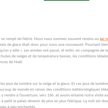
r, se rempli de féérie. Nous nous sommes souvent rendus au
lac n
 palais de glace était donc pour nous une nouveauté. Pourtant bie
qu’on y aille ». Les années ont passé, et enfin, en compagnie de n
hutes de neiges et de température basses, les conditions idéales
ances de Noël.
es jeux de lumière sur la neige et la glace. Et ces jeux de lumièr
beaucoup de monde en raison des conditions météorologiques idéal
y rendre à l’ouverture, vers 16h, et avons entamé notre visite av
 à petit le palais devenir de plus en plus féérique. La nuit est d
t peu à peu enchantés.