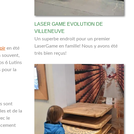
LASER GAME EVOLUTION DE
VILLENEUVE
Un superbe endroit pour un premier
LaserGame en famille! Nous y avons été
oir
en été
très bien reçus!
n souvent,
os 6 Lutins
 pour la
es sont
es et de la
ec le
oucement