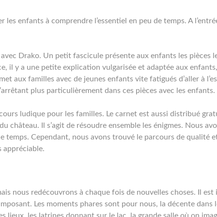
er les enfants à comprendre l’essentiel en peu de temps. A l’entré
u avec Drako. Un petit fascicule présente aux enfants les pièces l
e, il y a une petite explication vulgarisée et adaptée aux enfants
et aux familles avec de jeunes enfants vite fatigués d’aller à l’es
s’arrêtant plus particulièrement dans ces pièces avec les enfants.
rcours ludique pour les familles. Le carnet est aussi distribué gra
s du château. Il s’agit de résoudre ensemble les énigmes. Nous avo
 de temps. Cependant, nous avons trouvé le parcours de qualité et
ès appréciable.
ais nous redécouvrons à chaque fois de nouvelles choses. Il est
t imposant. Les moments phares sont pour nous, la décente dans l
 lieux, les latrines donnant sur le lac, la grande salle où on ima