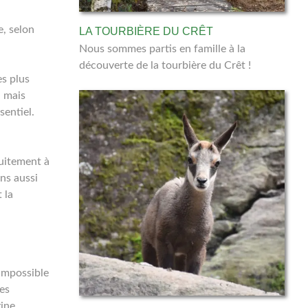
e, selon
LA TOURBIÈRE DU CRÊT
Nous sommes partis en famille à la
découverte de la tourbière du Crêt !
es plus
, mais
sentiel.
tuitement à
ns aussi
 la
 impossible
es
gine