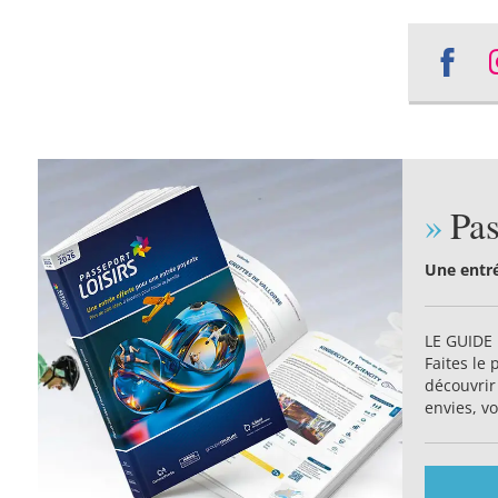
Sha
on
Fac
Pas
Une entré
LE GUIDE 
Faites le 
découvrir
envies, vo