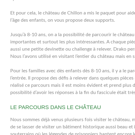
Et pour cela, le château de Chillon a mis le paquet pour aid
l’âge des enfants, on vous propose deux supports.
Jusqu’à 8-10 ans, on a la possibilité de parcourir le châtea
importantes et surtout les plus intéressantes. A chaque pièc
aussi une petite devinette ou challenge à relever. Drako perm
Nous l’avons utilisé en visitant l’entier du château mais en 
Pour les familles avec dès enfants dès 8-10 ans, il y a le pa
l’entrée. Il propose des défis à relever dans quelques pièce
réalisé ce parcours mais il est moins évident et prend plus
possibilité d’avoir les réponses à la fin du fascicule était tr
LE PARCOURS DANS LE CHÂTEAU
Nous sommes déjà venus plusieurs fois visiter le château, m
de se lasser de visiter un bâtiment historique aussi beau e
souterrains où les légendes de prisonniers hantent encore les