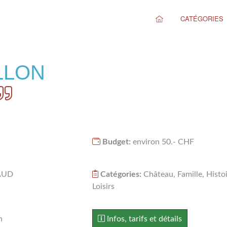
CATÉGORIES
LLON
Budget:
environ 50.- CHF
VAUD
Catégories:
Château, Famille, Histoi
Loisirs
n
Infos, tarifs et détails