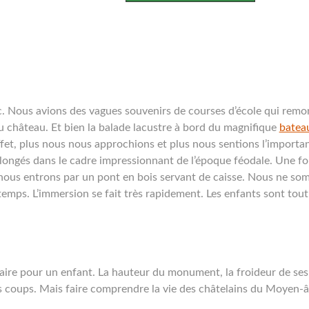
c. Nous avions des vagues souvenirs de courses d’école qui remo
u château. Et bien la balade lacustre à bord du magnifique
bateau
et, plus nous nous approchions et plus nous sentions l’importa
ongés dans le cadre impressionnant de l’époque féodale. Une foi
nous entrons par un pont en bois servant de caisse. Nous ne so
mps. L’immersion se fait très rapidement. Les enfants sont tout
ire pour un enfant. La hauteur du monument, la froideur de ses 
s coups. Mais faire comprendre la vie des châtelains du Moyen-â