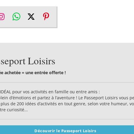
re
Share
Share
Share
Share
on
on
on
on
ebook
Instagram
WhatsApp
Twitter
Pinterest
seport Loisirs
e achetée = une entrée offerte !
IDÉAL pour vos activités en famille ou entre amis :
plein d’émotions et partez à l’aventure ! Le Passeport Loisirs vous 
 plus de 200 idées d’activités en tout genre, selon votre humeur, v
tre curiosité...
Découvrir le Passeport Loisirs