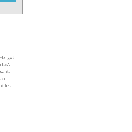
 Margot
rtes".
sant.
s en
nt les