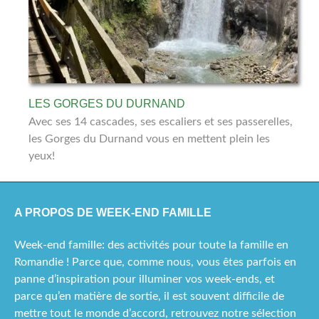
LES GORGES DU DURNAND
Avec ses 14 cascades, ses escaliers et ses passerelles,
les Gorges du Durnand vous en mettent plein les
yeux!
A PROPOS DE WEEK-END FAMILLE
Week-end famille: des activités pour toute la famille en
Romandie ! Parce que, comme nous, vous êtes parfois en
panne d’inspiration pour illuminer vos week-ends, et
parce qu’en matière de sortie, il est souvent difficile de
mettre tout le monde d’accord, retrouvez notre sélection