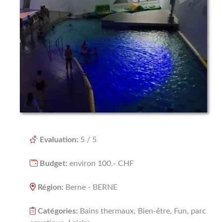
NATURE
NOËL
RÉGIONS
BERNE
FRIBOURG
GENÈVE
Evaluation:
5 / 5
LUCERNE
Budget:
environ 100.- CHF
NEUCHÅTEL
VAUD
Région:
Berne - BERNE
VALAIS
Catégories:
Bains thermaux, Bien-être, Fun, parc