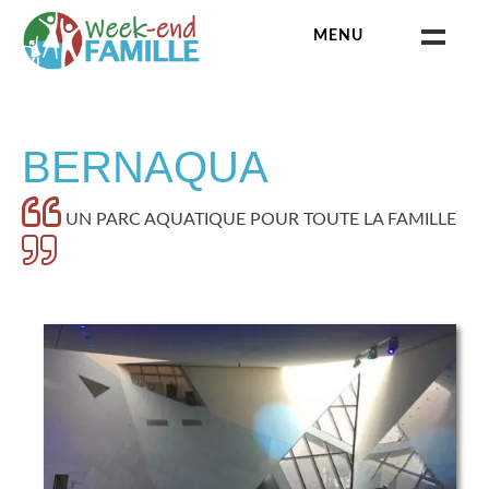
Skip
MENU
to
content
Week-end famille
CATÉGORIES
BERNAQUA
ANIMAUX & ZOOS
UN PARC AQUATIQUE POUR TOUTE LA FAMILLE
BAINS THERMAUX
BALADE
CHÂTEAU
DÉGUSTATION
ESCAPE GAME
MUSÉE