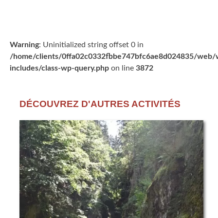
Warning
: Uninitialized string offset 0 in
/home/clients/0ffa02c0332fbbe747bfc6ae8d024835/web/
includes/class-wp-query.php
on line
3872
DÉCOUVREZ D'AUTRES ACTIVITÉS