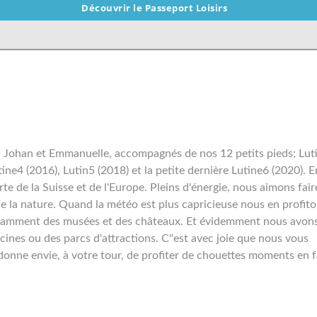
Découvrir le Passeport Loisirs
us, Johan et Emmanuelle, accompagnés de nos 12 petits pieds; Lut
tine4 (2016), Lutin5 (2018) et la petite dernière Lutine6 (2020). E
te de la Suisse et de l'Europe. Pleins d'énergie, nous aimons fair
de la nature. Quand la météo est plus capricieuse nous en profit
 notamment des musées et des châteaux. Et évidemment nous avons
scines ou des parcs d'attractions. C''est avec joie que nous vous
onne envie, à votre tour, de profiter de chouettes moments en f