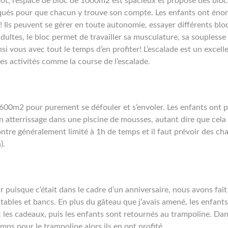
pôt, l’espace de bloc de 1000m2 est spacieux et propose des bloc
iqués pour que chacun y trouve son compte. Les enfants ont én
! Ils peuvent se gérer en toute autonomie, essayer différents blo
dultes, le bloc permet de travailler sa musculature, sa souplesse 
nsi vous avec tout le temps d’en profiter! L’escalade est un excell
res activités comme la course de l’escalade.
e 600m2 pour purement se défouler et s’envoler. Les enfants ont 
atterrissage dans une piscine de mousses, autant dire que cela
tre généralement limité à 1h de temps et il faut prévoir des ch
).
 puisque c’était dans le cadre d’un anniversaire, nous avons fait
tables et bancs. En plus du gâteau que j’avais amené, les enfants
 les cadeaux, puis les enfants sont retournés au trampoline. Dan
emps pour le trampoline alors ils en ont profité.