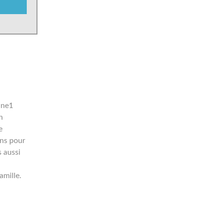
ine1
n
e
ons pour
 aussi
amille.