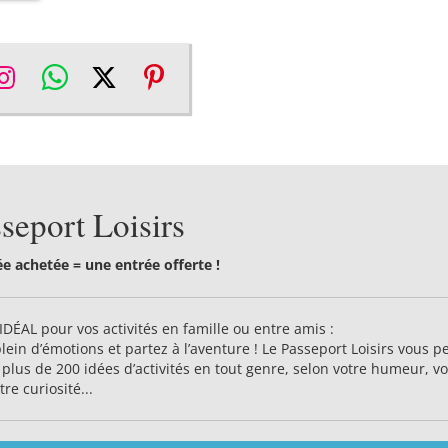
re
Share
Share
Share
Share
on
on
on
on
ebook
Instagram
WhatsApp
Twitter
Pinterest
seport Loisirs
e achetée = une entrée offerte !
IDÉAL pour vos activités en famille ou entre amis :
plein d’émotions et partez à l’aventure ! Le Passeport Loisirs vous 
 plus de 200 idées d’activités en tout genre, selon votre humeur, v
tre curiosité...