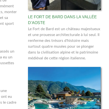
s de
ormément
cs, monter
LE FORT DE BARD DANS LA VALLÉE
et sa
D’AOSTE
ent sport
Le Fort de Bard est un château majestueux
et une prouesse architecturale à lui seul. Il
renferme des trésors d'histoire mais
surtout quatre musées pour se plonger
passés un
dans la civilisation alpine et le patrimoine
 a eu un
médiéval de cette région italienne.
aussettes
 une
 ont eu
s le cadre