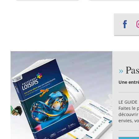
Sha
on
Fac
Pas
Une entré
LE GUIDE 
Faites le 
découvrir
envies, vo