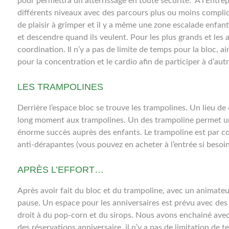
pour permettra un atterrissage en toute sécurité. A l’Entre
différents niveaux avec des parcours plus ou moins compl
de plaisir à grimper et il y a même une zone escalade enfant
et descendre quand ils veulent. Pour les plus grands et les a
coordination. Il n’y a pas de limite de temps pour la bloc, ai
pour la concentration et le cardio afin de participer à d’aut
LES TRAMPOLINES
Derrière l’espace bloc se trouve les trampolines. Un lieu d
long moment aux trampolines. Un des trampoline permet un 
énorme succès auprès des enfants. Le trampoline est par con
anti-dérapantes (vous pouvez en acheter à l’entrée si besoin
APRÈS L’EFFORT…
Après avoir fait du bloc et du trampoline, avec un animateur
pause. Un espace pour les anniversaires est prévu avec des 
droit à du pop-corn et du sirops. Nous avons enchainé avec
des réservations anniversaire, il n’y a pas de limitation de t