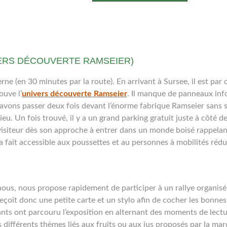
VERS DÉCOUVERTE RAMSEIER)
rne (en 30 minutes par la route). En arrivant à Sursee, il est par 
ouve l’
univers découverte Ramseier
. Il manque de panneaux inf
 avons passer deux fois devant l’énorme fabrique Ramseier sans 
. Un fois trouvé, il y a un grand parking gratuit juste à côté de 
e visiteur dès son approche à entrer dans un monde boisé rappelan
 a fait accessible aux poussettes et au personnes à mobilités rédu
nous, nous propose rapidement de participer à un rallye organisé
 reçoit donc une petite carte et un stylo afin de cocher les bonne
fants ont parcouru l’exposition en alternant des moments de lect
ifférents thèmes liés aux fruits ou aux jus proposés par la mar