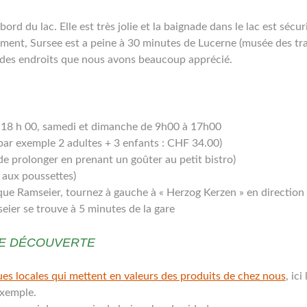
d du lac. Elle est très jolie et la baignade dans le lac est sécuris
ement, Sursee est a peine à 30 minutes de Lucerne (musée des tra
k), des endroits que nous avons beaucoup apprécié.
 18 h 00, samedi et dimanche de 9h00 à 17h00
( par exemple 2 adultes + 3 enfants : CHF 34.00)
 de prolonger en prenant un goûter au petit bistro)
 aux poussettes)
ique Ramseier, tournez à gauche à « Herzog Kerzen » en direction
mseier se trouve à 5 minutes de la gare
LE DÉCOUVERTE
es locales qui mettent en valeurs des produits de chez nous
, ici 
xemple.