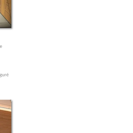
U
ue
uguré