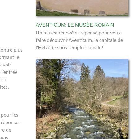
AVENTICUM: LE MUSÉE ROMAIN
Un musée rénové et repensé pour vous
faire découvrir Aventicum, la capitale de
l'Helvétie sous l'empire romain!
contre plus
ormant le
savoir
l’entrée.
t le
ites.
 pour les
s réponses
ure de
que.