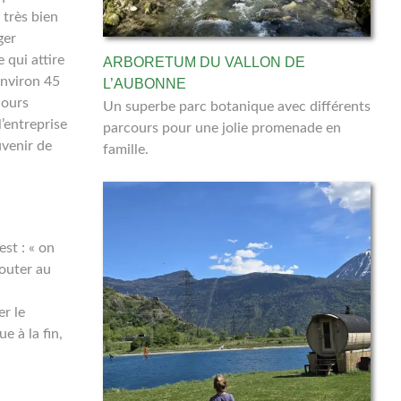
 très bien
ger
 qui attire
ARBORETUM DU VALLON DE
environ 45
L’AUBONNE
cours
Un superbe parc botanique avec différents
’entreprise
parcours pour une jolie promenade en
uvenir de
famille.
st : « on
gouter au
r le
 à la fin,