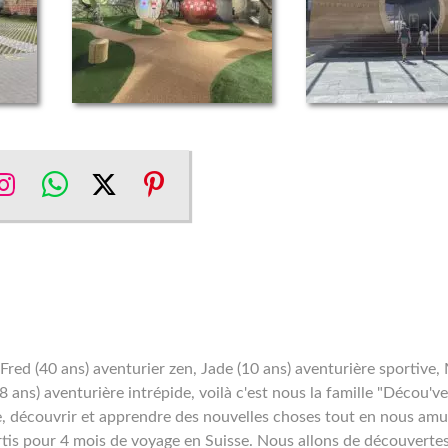
re
Share
Share
Share
Share
on
on
on
on
ebook
Instagram
WhatsApp
Twitter
Pinterest
 Fred (40 ans) aventurier zen, Jade (10 ans) aventurière sportive,
8 ans) aventurière intrépide, voilà c'est nous la famille "Décou've
re, découvrir et apprendre des nouvelles choses tout en nous amu
tis pour 4 mois de voyage en Suisse. Nous allons de découverte