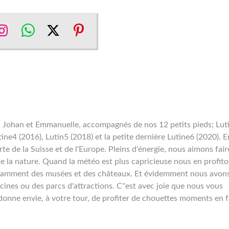
re
Share
Share
Share
Share
on
on
on
on
ebook
Instagram
WhatsApp
Twitter
Pinterest
us, Johan et Emmanuelle, accompagnés de nos 12 petits pieds; Lut
tine4 (2016), Lutin5 (2018) et la petite dernière Lutine6 (2020). E
te de la Suisse et de l'Europe. Pleins d'énergie, nous aimons fair
de la nature. Quand la météo est plus capricieuse nous en profit
 notamment des musées et des châteaux. Et évidemment nous avons
scines ou des parcs d'attractions. C''est avec joie que nous vous
onne envie, à votre tour, de profiter de chouettes moments en f