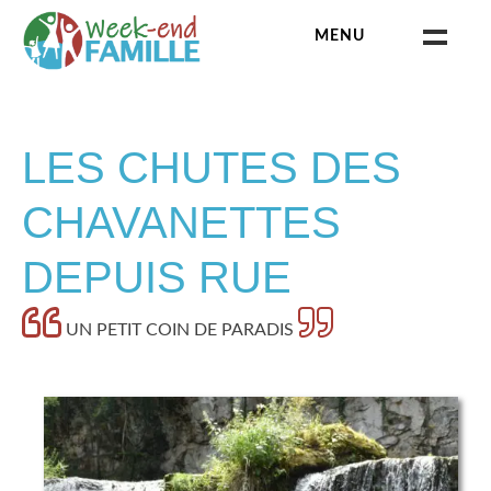
Skip
MENU
to
content
Week-end famille
CATÉGORIES
LES CHUTES DES
ANIMAUX & ZOOS
CHAVANETTES
BAINS THERMAUX
DEPUIS RUE
BALADE
UN PETIT COIN DE PARADIS
CHÂTEAU
DÉGUSTATION
ESCAPE GAME
MUSÉE