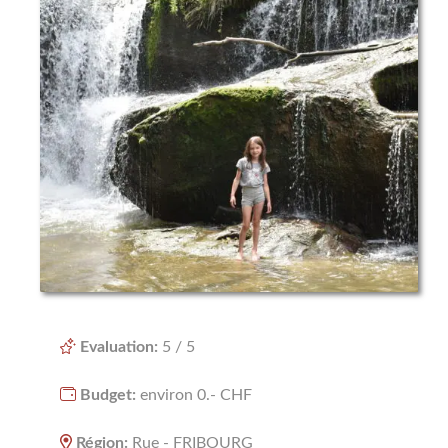
NATURE
NOËL
RÉGIONS
BERNE
FRIBOURG
GENÈVE
LUCERNE
NEUCHÅTEL
Evaluation:
5 / 5
VAUD
Budget:
environ 0.- CHF
VALAIS
Région:
Rue - FRIBOURG